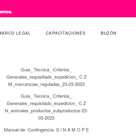
remos.
MARCO LEGAL
CAPACITACIONES
BUZÓN
Guia_ Tecnica_ Criterios_
Generales_requisitiado_expedicion_ C Z
M_mercancias_reguladas_23-03-2023
Guia_ Tecnica_ Criterios_
Generales_requisitado_expedicion_ C Z
N_animales_productos_subproductos-23-
03-2023
Manual-de- Contingencia- S I N A M O P E