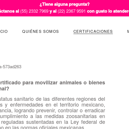
¿Tiene alguna pregunta?
ctanos al
(55) 2332 7969
y al
(22) 2367 9591
con gusto lo atende
ICIO
QUIÉNES SOMOS
CERTIFICACIONES
rtificado para movilizar animales o bienes
nal?
tatus sanitario de las diferentes regiones del
s y enfermedades en el territorio mexicano,
ncia, logrando prevenir, controlar o erradicar
umplimiento a las medidas zoosanitarias en
 reguladas sustentadas en la Ley federal de
o en las normas oficiales mexicanas.