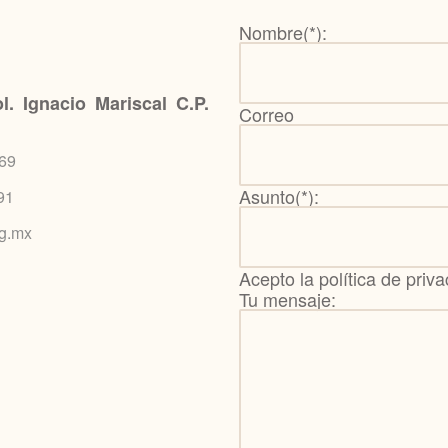
Nombre(*):
l. Ignacio Mariscal C.P.
Correo e
69
Asunto(*):
91
g.mx
Acepto la política de priv
Tu mensaje: