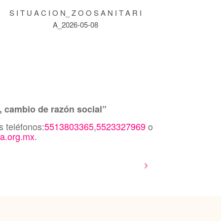
S I T U A C I O N_ Z O O S A N I T A R I
A_2026-05-08
, cambio de razón social”
s teléfonos:
5513803365
,
5523327969
o
a.org.mx
.