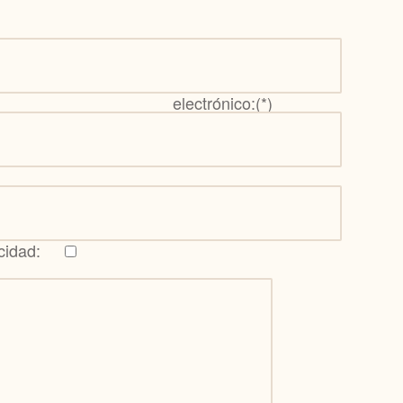
lectrónico:(*)
acidad: